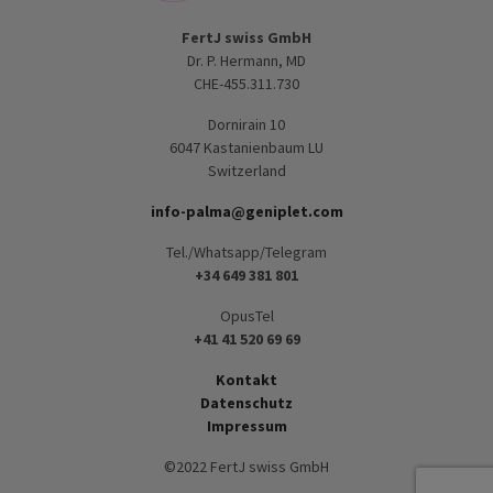
FertJ swiss GmbH
Dr. P. Hermann, MD
CHE-455.311.730
Dornirain 10
6047 Kastanienbaum LU
Switzerland
info-palma@geniplet.com
Tel./Whatsapp/Telegram
+34 649 381 801
OpusTel
+41 41 520 69 69
Kontakt
Datenschutz
Impressum
©2022 FertJ swiss GmbH