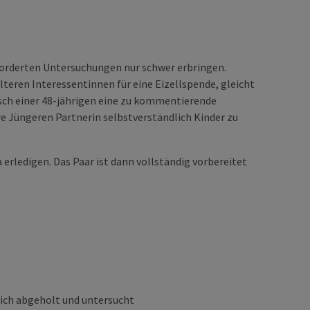
eforderten Untersuchungen nur schwer erbringen.
teren Interessentinnen für eine Eizellspende, gleicht
nsch einer 48-jährigen eine zu kommentierende
re Jüngeren Partnerin selbstverständlich Kinder zu
rledigen. Das Paar ist dann vollständig vorbereitet
lich abgeholt und untersucht