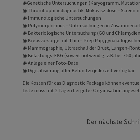
◉Genetische Untersuchungen (Karyogramm, Mutatio
◉ Thrombophiliediagnostik, Mukoviszidose – Screenin
◉ Immunologische Untersuchungen
◉ Polymorphismus – Untersuchungen in Zusammenarbei
◉ Bakteriologische Untersuchung (GO und Chlamydien
◉ Krebsvorsorge mit Thin – Prep Pap, gynäkologische
◉ Mammographie, Ultraschall der Brust, Lungen-Rönt
◉ Belastungs-EKG (soweit notwendig, z.B. bei > 50 jä
◉ Anlage einer Foto-Date
◉ Digitalisierung aller Befund zu jederzeit verfügbar
Die Kosten für das Diagnostic Package können eventu
Liste muss mit 2 Tagen bei guter Organisation angese
Der nächste Schrit