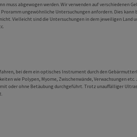
Dann muss abgewogen werden. Wir verwenden auf verschiedenen Ge
– Proramm ungewöhnliche Untersuchungen anfordern. Dies kann b
nicht. Vielleicht sind die Untersuchungen in dem jeweiligen Land u
c.
fahren, bei dem ein optisches Instrument durch den Gebärmutterh
gkeiten wie Polypen, Myome, Zwischenwände, Verwachsungen etc. z
mit oder ohne Betäubung durchgeführt. Trotz unauffälliger Ultrasc
t.