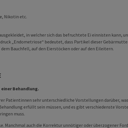
, Nikotin etc.
ausgekleidet, in welcher sich das befruchtete Ei einnisten kann, 
sdruck „Endometriose“ bedeutet, dass Partikel dieser Gebärmutte
em Bauchfell, auf den Eierstöcken oder auf den Eileitern.
E
g einer Behandlung.
er Patientinnen sehr unterschiedliche Vorstellungen darüber, was 
handlung erfüllt sein müssen, und es gibt verschiedenste Vorste
bringen muss.
nisse. Manchmal auch die Korrektur unnötiger oder überzogener 