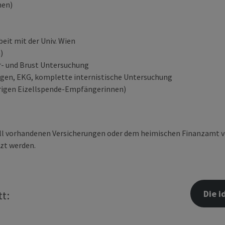
nen)
t mit der Univ. Wien
)
r- und Brust Untersuchung
gen, EKG, komplette internistische Untersuchung
hrigen Eizellspende-Empfängerinnen)
ell vorhandenen Versicherungen oder dem heimischen Finanzamt v
tzt werden.
Die i
t: