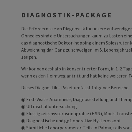
DIAGNOSTIK-PACKAGE
Die Erfordernisse an Diagnostik für unsere aufwendig
Ohnedies sind die Untersuchungen kaum zu Lasten einer
das diagnostische Doktor-hopping einem Spiessrutenla
Abweichung dar. Ganz zu schweigen im 5. Lebensjahrzehn
zeugen.
Wir können deshalb in konzentrierter Form, in 1-2 Tag
wenn es den Heimweg antritt und hat keine weiteren T
Dieses Diagnostik – Paket umfasst folgende Bereiche:
◉ Erst-Visite: Anamnese, Diagnosestellung und Thera
◉ Ultraschalluntersuchung
◉ Flüssigkeitshysterosonograhie (HSN), Mock–Transfe
◉ Diagnostische und ggf. operative Hysteroskopi
◉ Sämtliche Laborparameter. Teils in Palma, teils vo