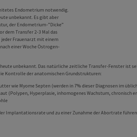
ereitetes Endometrium notwendig.
heute unbekannt. Es gibt aber
tur, der Endometrium-”Dicke”
or dem Transfer 2-3 Mal das
 jeder Frauenarzt mit einem
 nach einer Woche Östrogen-
s heute unbekannt. Das natürliche zeitliche Transfer-Fenster ist s
die Kontrolle der anatomischen Grundstrukturen:
tter wie Myome Septen (werden in 7% dieser Diagnosen im üblich
aut (Polypen, Hyperplasie, inhomogenes Wachstum, chronisch e
öhle
der Implantationsrate und zu einer Zunahme der Abortrate führen