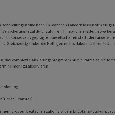
en Behandlungen sind hoch. In manchen Ländern lassen sich die g
 Versicherung legal durchzuführen. In manchen Fällen, etwa bei äl
uf. In konservativ geprägten Gesellschaften stellt der Kinderwu
t. Gleichzeitig finden die Kollegen nichts dabei mit ihrer 20 Jah
en, das komplette Abklärungsprogramm hier in Palma de Mallorca e
ermine mehr zu absolvieren.
pieplanung
r (Probe-Transfer)
n einem grossen Deutschen Labor, z.B. dem Endokrinologikum, täg