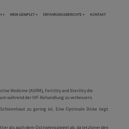
H
MEIN GENIPLET
ERFAHRUNGSBERICHTE
KONTAKT
ctive Medicine
(ASRM),
Fertility and Sterility
die
ium während der IVF-Behandlung zu verbessern.
Schleimhaut zu gering ist. Eine Optimale Dicke liegt
er als auch dem Östrogenspiegel ab, da letzterer den