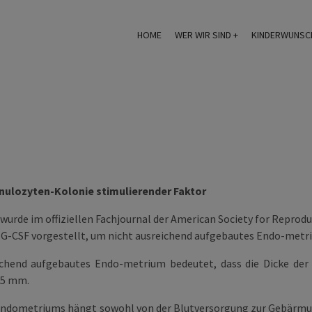
HOME
WER WIR SIND
KINDERWUNSC
nulozyten-Kolonie stimulierender Faktor
wurde im offiziellen Fachjournal der
American Society for Reprodu
G-CSF vorgestellt, um nicht ausreichend aufgebautes Endo-metr
ichend aufgebautes Endo-metrium bedeutet, dass die Dicke der 
15 mm.
Endometriums hängt sowohl von der Blutversorgung zur Gebärmutt