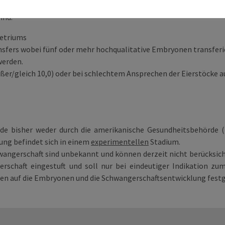
ind:
metriums
sfers wobei fünf oder mehr hochqualitative Embryonen transferi
werden.
ßer/gleich 10,0) oder bei schlechtem Ansprechen der Eierstöcke au
rde bisher weder durch die amerikanische Gesundheitsbehörde 
ng befindet sich in einem
experimentellen
Stadium.
ngerschaft sind unbekannt und können derzeit nicht berücksicht
schaft eingestuft und soll nur bei eindeutiger Indikation zu
en auf die Embryonen und die Schwangerschaftsentwicklung festg