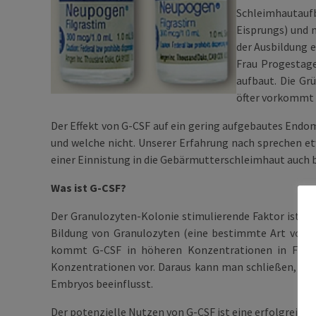
Schleimhautaufb
Eisprungs) und 
der Ausbildung 
Frau Progestage
aufbaut. Die Gr
öfter vorkommt a
Der Effekt von G-CSF auf ein gering aufgebautes Endo
und welche nicht. Unserer Erfahrung nach sprechen e
einer Einnistung in die Gebärmutterschleimhaut auc
Was ist G-CSF?
Der Granulozyten-Kolonie stimulierende Faktor ist e
Bildung von Granulozyten (eine bestimmte Art von Im
kommt G-CSF in höheren Konzentrationen in Follik
Konzentrationen vor. Daraus kann man schließen, dass
Embryos beeinflusst.
Der potenzielle Nutzen von G-CSF ist eine erfolgreiche