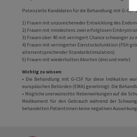
Potenzielle Kandidaten für die Behandlung mit G-CSF s
1) Frauen mit unzureicheneder Entwicklung des Endo
2) Frauen mit mindestens zwei erfolglosen Embryotran
3) Frauen über 40 mit verringert Chance schwanger zu 
4) Frauen mit verringerter Eierstocksfunktion (FSH grö
altersentsprechender Standardstimulation).
5) Frauen mit wiederholten Aborten (drei und mehr)
Wichtig zu wissen
:
• Die Behandlung mit G-CSF für diese Indikation wu
europäischen Behörden (EMA) genehmigt. Die Behandlu
• Mögliche unerwünschte Nebenwirkungen auf die Schwa
Medikament für den Gebrauch während der Schwanger
behandelten Patientinnen keine negativen Auswirkung