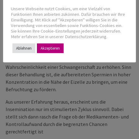
nebenwirkungsarme Therapie dar. Sie sollte aber höchstens
Unsere Webseite nutzt Cookies, um eine Vielzahl von
4x durchgeführt werden, da danach nur noch eine geringe
Funktionen Ihnen anbieten zukönnen. Dafür brauchen wir Ihre
Aussicht auf Erfolg besteht.
Einwilligung. Mit Klick auf "Akzeptieren" willigen Sie in die
Verwendung von essentiellen sowie Funktions-Cookies ein.
IUI kann mit oder ohne ovulationsinduzierende
Sie können Ihre Cookie-Einstellungen jederzeit widerrufen.
Mehr erfahren Sie in unserer Datenschutzerklärung.
Medikamente durchgeführt werden. In einem natürlichen
Zyklus ist IUI das einfachste Verfahren und für die Frau nur
Ablehnen
Akzeptieren
gering belastend. In manchen Fällen wird IUI mit milder
Hyperstimulation der Frau kombiniert, um die
Wahrscheinlichkeit einer Schwangerschaft zu erhöhen. Sinn
dieser Behandlung ist, die aufbereiteten Spermien in hoher
Konzentration in die Nähe der Eizelle zu bringen, um eine
Befruchtung zu fördern.
Aus unserer Erfahrung heraus, erscheint uns die
Insemination nur im stimulierten Zyklus sinnvoll. Dabei
stellt sich dann rasch die Frage ob der Medikamenten- und
Kontrollaufwand durch die begrenzten Chancen
gerechtfertigt ist