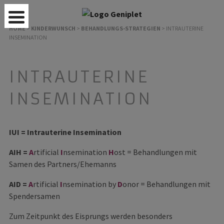
HOME
>
KINDERWUNSCH
>
BEHANDLUNGS-STRATEGIEN
>
INTRAUTERINE
INSEMINATION
INTRAUTERINE
INSEMINATION
IUI = Intrauterine Insemination
AIH =
A
rtificial
I
nsemination
H
ost = Behandlungen mit
Samen des Partners/Ehemanns
AID =
A
rtificial
I
nsemination by
D
onor = Behandlungen mit
Spendersamen
Zum Zeitpunkt des Eisprungs werden besonders