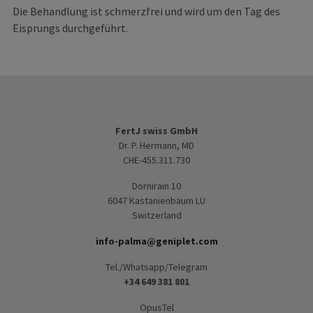
Die Behandlung ist schmerzfrei und wird um den Tag des
Eisprungs durchgeführt.
FertJ swiss GmbH
Dr. P. Hermann, MD
CHE-455.311.730
Dornirain 10
6047 Kastanienbaum LU
Switzerland
info-palma@geniplet.com
Tel./Whatsapp/Telegram
+34 649 381 801
OpusTel