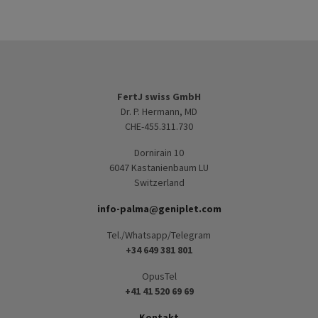
FertJ swiss GmbH
Dr. P. Hermann, MD
CHE-455.311.730
Dornirain 10
6047 Kastanienbaum LU
Switzerland
info-palma@geniplet.com
Tel./Whatsapp/Telegram
+34 649 381 801
OpusTel
+41 41 520 69 69
Kontakt