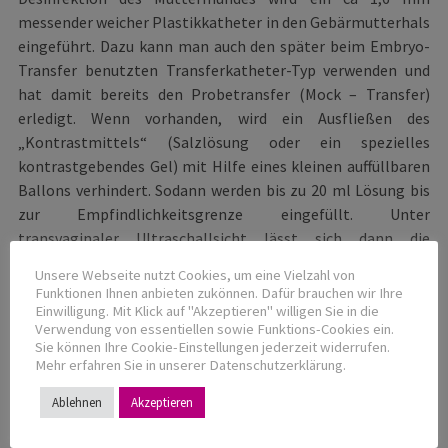
messender weicher Plastikkatheter in den Gebärmutterhals
eingeführt. Dazu kann man auch den später beim Embryo-
Transfer benutzten Transferkatheter-Typ verwenden und
hat damit bereits den Probetransfer (Mock – Transfer)
erledigt. Wenn vorhanden, wird ein Ausfließen des
„Kontrastmittels“ (Salzlösung oder ein spezielles
kontrastgebendes Gel) mit Hilfe eines kleinen auffüllbaren
Ballons verhindert. Sodann werden bis zu 20 ml Lösung bis
zur Empfindlichkeitsgrenze eingefüllt. Unter
transvaginaler Ultraschallsicht lässt sich dann die
Gebärmutterhöhle zweidimensional oder auch
Unsere Webseite nutzt Cookies, um eine Vielzahl von
dreidimensional sehr gut beurteilen.
Funktionen Ihnen anbieten zukönnen. Dafür brauchen wir Ihre
[show-hide]
Einwilligung. Mit Klick auf "Akzeptieren" willigen Sie in die
Verwendung von essentiellen sowie Funktions-Cookies ein.
Sie können Ihre Cookie-Einstellungen jederzeit widerrufen.
Diese Untersuchung ersetzt für IVF und Eizellspende die
Mehr erfahren Sie in unserer Datenschutzerklärung.
früher übliche Röntgenkontrastuntersuchung (HSG,
schmerzhaft und infektionsanfällig). Auch die Hysteroskopie
Ablehnen
Akzeptieren
(endoskopische real-time-Untersuchung der
Gebärmutterhöhle) kann in einfachen Fällen ersetzt