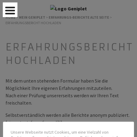
HOME
>
MEIN GENIPLET
>
ERFAHRUNGS-BERICHTE ALTE SEITE
>
ERFAHRUNGSBERICHT HOCHLADEN
ERFAHRUNGSBERICHT
HOCHLADEN
Mit dem unten stehenden Formular haben Sie die
Möglichkeit Ihre eigenen Erfahrungen mitzuteilen.
Nach einer Prüfung unsererseits werden wir Ihren Text
freischalten.
Selbstverständlich werden alle Berichte anonym publiziert.
[si-contact-form form=’2′]
Unsere Webseite nutzt Cookies, um eine Vielzahl von