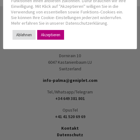
Funktionen Ihnen anbieten zukönnen. Dafür brauchen wir Ihre
Einwilligung. Mit Klick auf "Akzeptieren" willigen Sie in die
Verwendung von essentiellen sowie Funktions-Cookies ein.
Sie können Ihre Cookie-Einstellungen jederzeit widerrufen.
Mehr erfahren Sie in unserer Datenschutzerklärung.
FertJ swiss GmbH
Ablehnen
Akzeptieren
Dr. P. Hermann, MD
CHE-455.311.730
Dornirain 10
6047 Kastanienbaum LU
Switzerland
info-palma@geniplet.com
Tel./Whatsapp/Telegram
+34 649 381 801
OpusTel
+41 41 520 69 69
Kontakt
Datenschutz