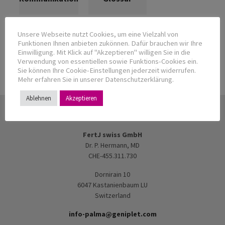
Unsere Webseite nutzt Cookies, um eine Vielzahl von
Erfahrungs-
Spenden für
Funktionen Ihnen anbieten zukönnen. Dafür brauchen wir Ihre
Berichte
andere
Einwilligung. Mit Klick auf "Akzeptieren" willigen Sie in die
Verwendung von essentiellen sowie Funktions-Cookies ein.
Sie können Ihre Cookie-Einstellungen jederzeit widerrufen.
Mehr erfahren Sie in unserer Datenschutzerklärung.
Ablehnen
Akzeptieren
FertJ swiss GmbH
Dr. P. Hermann, MD
CHE-455.311.730
Dornirain 10
6047 Kastanienbaum LU
Switzerland
info-palma@geniplet.com