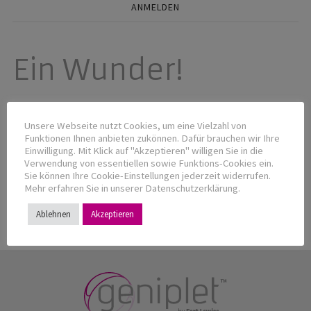
ANMELDEN
Ein Wunder!
Mit 54 nochmals ein Baby. Ein gesundes Kind! Welch ein
Unsere Webseite nutzt Cookies, um eine Vielzahl von
Wunder! Dr. Hermann und sein Team haben die ganze
Funktionen Ihnen anbieten zukönnen. Dafür brauchen wir Ihre
Einwilligung. Mit Klick auf "Akzeptieren" willigen Sie in die
Schwangerschaft begleitet, er war zu jeder Zeit erreichbar
Verwendung von essentiellen sowie Funktions-Cookies ein.
und hat uns mit seiner grossen Erfahrung unterstützt.
Sie können Ihre Cookie-Einstellungen jederzeit widerrufen.
Danke vielvielmals!
Mehr erfahren Sie in unserer Datenschutzerklärung.
Ablehnen
Akzeptieren