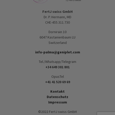
FertJ swiss GmbH
Dr. P. Hermann, MD
CHE-455.311.730
Dornirain 10
6047 Kastanienbaum LU
Switzerland
info-palma@geniplet.com
Tel./Whatsapp/Telegram
+34 649 381 801
OpusTel
+41 41 520 69 69
Kontakt
Datenschutz
Impressum
©2022 FertJ swiss GmbH