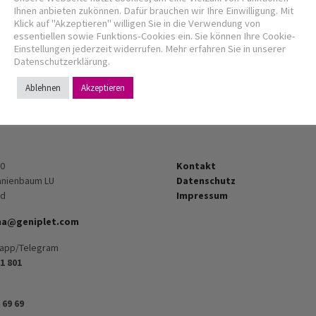
Ihnen anbieten zukönnen. Dafür brauchen wir Ihre Einwilligung. Mit
Klick auf "Akzeptieren" willigen Sie in die Verwendung von
essentiellen sowie Funktions-Cookies ein. Sie können Ihre Cookie-
Einstellungen jederzeit widerrufen. Mehr erfahren Sie in unserer
Datenschutzerklärung.
Ablehnen
Akzeptieren
Bookmark the
permalink
.
10
Kontakt
anienbaum LU
Datenschutz
nd
Impressum
ma@geniplet.com
sapp/Telegram
1 801
 69 69