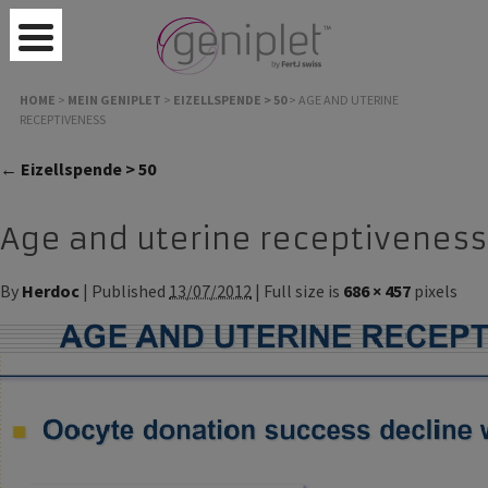
HOME
>
MEIN GENIPLET
>
EIZELLSPENDE > 50
>
AGE AND UTERINE
RECEPTIVENESS
← Eizellspende > 50
Age and uterine receptiveness
By
Herdoc
| Published
13/07/2012
| Full size is
686 × 457
pixels