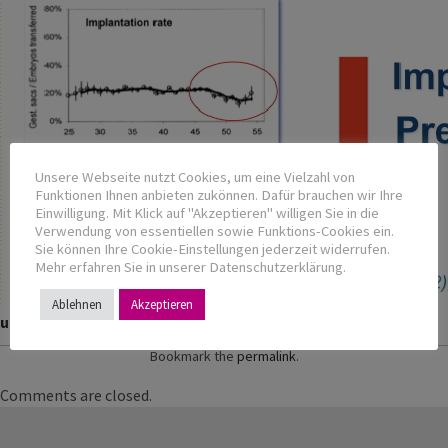
Unsere Webseite nutzt Cookies, um eine Vielzahl von
Funktionen Ihnen anbieten zukönnen. Dafür brauchen wir Ihre
Einwilligung. Mit Klick auf "Akzeptieren" willigen Sie in die
Verwendung von essentiellen sowie Funktions-Cookies ein.
Sie können Ihre Cookie-Einstellungen jederzeit widerrufen.
Mehr erfahren Sie in unserer Datenschutzerklärung.
Ablehnen
Akzeptieren
uterine-receptiveness1
Bookmark the
permalink
.
Comments are closed.