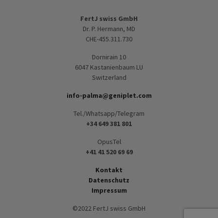
FertJ swiss GmbH
Dr. P. Hermann, MD
CHE-455.311.730
Dornirain 10
6047 Kastanienbaum LU
Switzerland
info-palma@geniplet.com
Tel./Whatsapp/Telegram
+34 649 381 801
OpusTel
+41 41 520 69 69
Kontakt
Datenschutz
Impressum
©2022 FertJ swiss GmbH