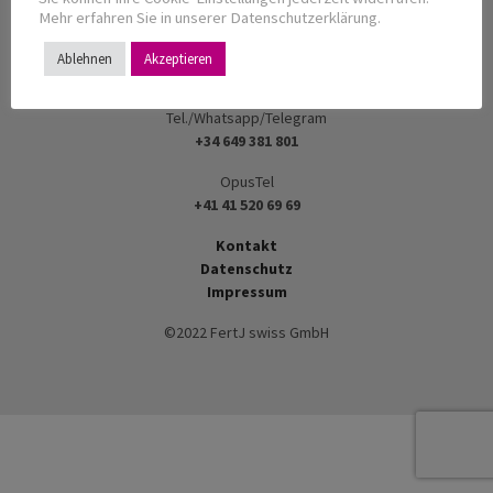
6047 Kastanienbaum LU
Mehr erfahren Sie in unserer Datenschutzerklärung.
Switzerland
Ablehnen
Akzeptieren
info-palma@geniplet.com
Tel./Whatsapp/Telegram
+34 649 381 801
OpusTel
+41 41 520 69 69
Kontakt
Datenschutz
Impressum
©2022 FertJ swiss GmbH