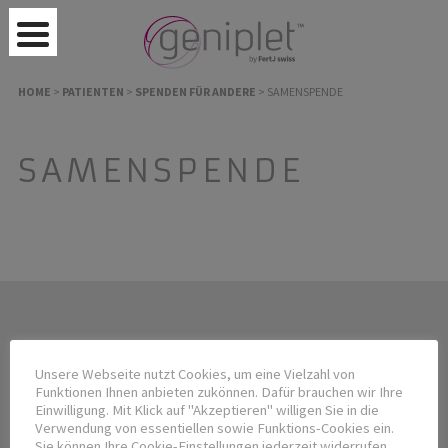
HOME
>
PATIENTEN
>
SPENDEN FÜR ANDERE
>
SAMENSPENDE
SAMENSPENDE
FertJ swiss GmbH
Unsere Webseite nutzt Cookies, um eine Vielzahl von
Dr. P. Hermann, MD
Funktionen Ihnen anbieten zukönnen. Dafür brauchen wir Ihre
CHE-455.311.730
Einwilligung. Mit Klick auf "Akzeptieren" willigen Sie in die
Verwendung von essentiellen sowie Funktions-Cookies ein.
Dornirain 10
Sie können Ihre Cookie-Einstellungen jederzeit widerrufen.