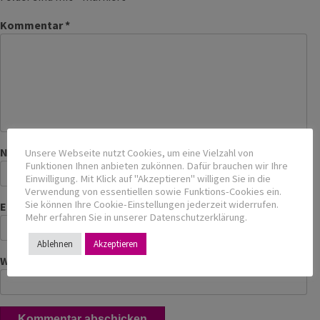
Kommentar
*
Name
*
Unsere Webseite nutzt Cookies, um eine Vielzahl von
Funktionen Ihnen anbieten zukönnen. Dafür brauchen wir Ihre
Einwilligung. Mit Klick auf "Akzeptieren" willigen Sie in die
Verwendung von essentiellen sowie Funktions-Cookies ein.
Sie können Ihre Cookie-Einstellungen jederzeit widerrufen.
E-Mail-Adresse
*
Mehr erfahren Sie in unserer Datenschutzerklärung.
Ablehnen
Akzeptieren
Website