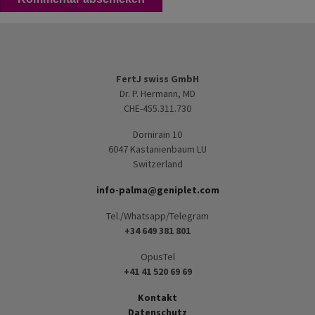
FertJ swiss GmbH
Dr. P. Hermann, MD
CHE-455.311.730
Dornirain 10
6047 Kastanienbaum LU
Switzerland
info-palma@geniplet.com
Tel./Whatsapp/Telegram
+34 649 381 801
OpusTel
+41 41 520 69 69
Kontakt
Datenschutz