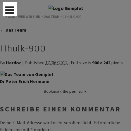
HOME
>
WER WIR SIND
>
DAS TEAM
>
11HULK-900
← Das Team
11hulk-900
By
Herdoc
| Published
17/06/2012
| Full size is
900 × 242
pixels
Dr Peter Erich Hermann
Bookmark the
permalink
.
SCHREIBE EINEN KOMMENTAR
Deine E-Mail-Adresse wird nicht veröffentlicht.
Erforderliche
Felder sind mit
*
markiert