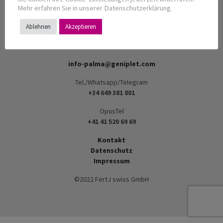
CHE-455.311.730
Mehr erfahren Sie in unserer Datenschutzerklärung.
Dornirain 10
Ablehnen
Akzeptieren
6047 Kastanienbaum LU
Switzerland
info-palma@geniplet.com
Tel./Whatsapp/Telegram
+34 649 381 801
OpusTel
+41 41 520 69 69
Kontakt
Datenschutz
Impressum
©2022 FertJ swiss GmbH