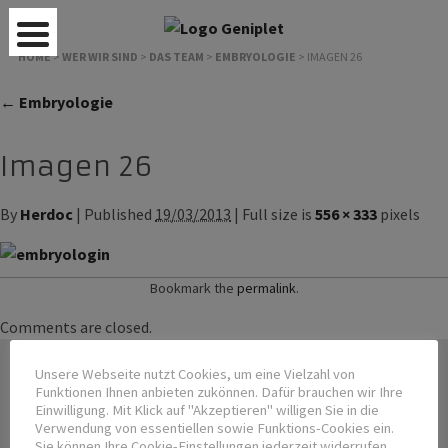
HOME
>
WER WIR SIND
>
DAS TEAM
>
EMBRYOLOGIE
>
IMAGEN 26
← Embryologie
Imagen 26
By
Herdoc
| Published
19/03/2013
| Full size is
556 × 333
pixels
Bookmark the
permalink
.
Comments are closed.
Unsere Webseite nutzt Cookies, um eine Vielzahl von
Funktionen Ihnen anbieten zukönnen. Dafür brauchen wir Ihre
Einwilligung. Mit Klick auf "Akzeptieren" willigen Sie in die
FertJ swiss GmbH
Verwendung von essentiellen sowie Funktions-Cookies ein.
Dr. P. Hermann, MD
Sie können Ihre Cookie-Einstellungen jederzeit widerrufen.