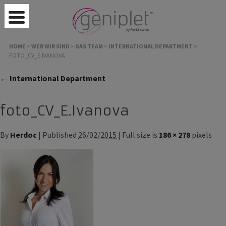
HOME
>
WER WIR SIND
>
DAS TEAM
>
INTERNATIONAL DEPARTMENT
>
FOTO_CV_E.IVANOVA
← International Department
foto_CV_E.Ivanova
By
Herdoc
| Published
26/02/2015
| Full size is
186 × 278
pixels