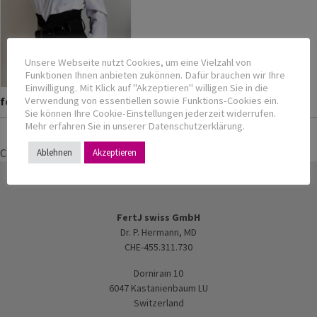
Unsere Webseite nutzt Cookies, um eine Vielzahl von
Funktionen Ihnen anbieten zukönnen. Dafür brauchen wir Ihre
Einwilligung. Mit Klick auf "Akzeptieren" willigen Sie in die
Verwendung von essentiellen sowie Funktions-Cookies ein.
foto_cortaCV_E.Ivanova
Sie können Ihre Cookie-Einstellungen jederzeit widerrufen.
Bookmark the
permalink
.
Mehr erfahren Sie in unserer Datenschutzerklärung.
Comments are closed.
Ablehnen
Akzeptieren
FertJ swiss GmbH
Dr. P. Hermann, MD
CHE-455.311.730
Dornirain 10
6047 Kastanienbaum LU
Switzerland