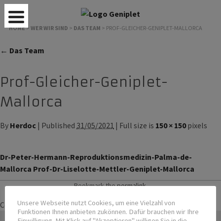
HOME
>
WER WIR SIND
>
DAS TEAM
>
PROF-GLEICHER-GENIPLET-MALLORCA
← Das Team
Prof-Gleicher-Geniplet-
Mallorca
By
Herdoc
| Published
31/05/2021
| Full size is
150 × 150
pixels
Dr-Peter-Hermann-Reproduktionsmedizin-Palma-de-
Mallorca
Prof-Dr-Liselotte-Mettler-Geniplet-Mallorca
Bookmark the
permalink
.
Unsere Webseite nutzt Cookies, um eine Vielzahl von
Comments are closed.
Funktionen Ihnen anbieten zukönnen. Dafür brauchen wir Ihre
Einwilligung. Mit Klick auf "Akzeptieren" willigen Sie in die