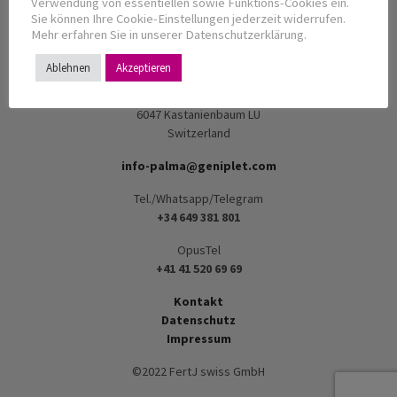
Verwendung von essentiellen sowie Funktions-Cookies ein.
Sie können Ihre Cookie-Einstellungen jederzeit widerrufen.
FertJ swiss GmbH
Mehr erfahren Sie in unserer Datenschutzerklärung.
Dr. P. Hermann, MD
CHE-455.311.730
Ablehnen
Akzeptieren
Dornirain 10
6047 Kastanienbaum LU
Switzerland
info-palma@geniplet.com
Tel./Whatsapp/Telegram
+34 649 381 801
OpusTel
+41 41 520 69 69
Kontakt
Datenschutz
Impressum
©2022 FertJ swiss GmbH