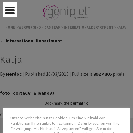
HOME
>
WER WIR SIND
>
DAS TEAM
>
INTERNATIONAL DEPARTMENT
>
KATJA
← International Department
Katja
By
Herdoc
| Published
16/03/2015
| Full size is
392 × 305
pixels
foto_cortaCV_E.Ivanova
Bookmark the
permalink
.
Comments are closed.
Unsere Webseite nutzt Cookies, um eine Vielzahl von
Funktionen Ihnen anbieten zukönnen. Dafür brauchen wir Ihre
Einwilligung. Mit Klick auf "Akzeptieren" willigen Sie in die